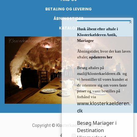
BETALING OG LEVERING
ÅBNINGSTIDER
×
KATALOG
Husk åbent efter aftale i
Klosterkælderen Antik,
Mariager
Åbningstider, hvor der kan laves
aftaler,
opdateres her
Besøg aftales på
mail@klosterkaelderen.dk
og
vi henstiller til vores kunder at
de orientere sig om vores faste
priser og varer bestilles på
forhånd via
www.klosterkaelderen.
dk
Besøg Mariager i
Copyright © Klosterkaelderen.dk 2021
Destination