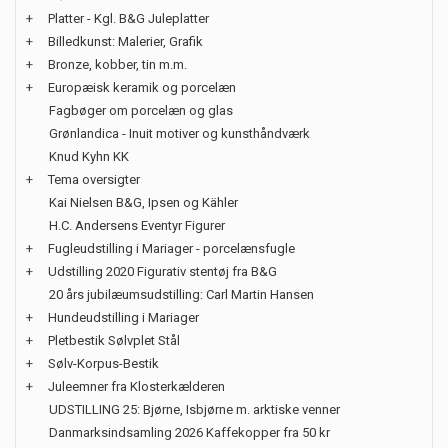
+
Platter - Kgl. B&G Juleplatter
+
Billedkunst: Malerier, Grafik
+
Bronze, kobber, tin m.m.
+
Europæisk keramik og porcelæn
Fagbøger om porcelæn og glas
Grønlandica - Inuit motiver og kunsthåndværk
Knud Kyhn KK
+
Tema oversigter
Kai Nielsen B&G, Ipsen og Kähler
H.C. Andersens Eventyr Figurer
+
Fugleudstilling i Mariager - porcelænsfugle
+
Udstilling 2020 Figurativ stentøj fra B&G
20 års jubilæumsudstilling: Carl Martin Hansen
+
Hundeudstilling i Mariager
+
Pletbestik Sølvplet Stål
+
Sølv-Korpus-Bestik
+
Juleemner fra Klosterkælderen
UDSTILLING 25: Bjørne, Isbjørne m. arktiske venner
Danmarksindsamling 2026 Kaffekopper fra 50 kr