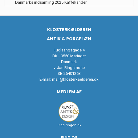
Danmarks indsamling 2025 Kaffekander
KLOSTERKÆLDEREN
ANTIK & PORCELÆN
Fuglsangsgade 4
DK - 9550 Mariager
Danmark
v. Jan Ringsmose
SE-25401263
E-mail:
mail@klosterkaelderen.dk
MEDLEM AF
Kad-ringen.dk
FIND OS