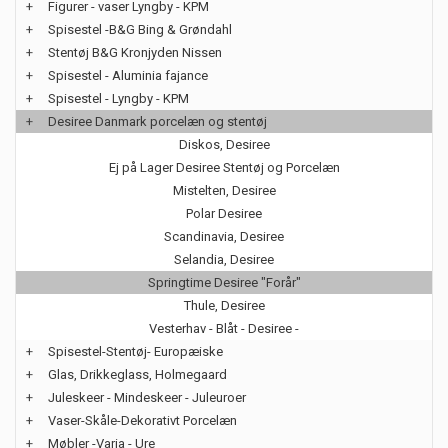
+
Figurer - vaser Lyngby - KPM
+
Spisestel -B&G Bing & Grøndahl
+
Stentøj B&G Kronjyden Nissen
+
Spisestel - Aluminia fajance
+
Spisestel - Lyngby - KPM
+
Desiree Danmark porcelæn og stentøj
Diskos, Desiree
Ej på Lager Desiree Stentøj og Porcelæn
Mistelten, Desiree
Polar Desiree
Scandinavia, Desiree
Selandia, Desiree
Springtime Desiree "Forår"
Thule, Desiree
Vesterhav - Blåt - Desiree -
+
Spisestel-Stentøj- Europæiske
+
Glas, Drikkeglass, Holmegaard
+
Juleskeer - Mindeskeer - Juleuroer
+
Vaser-Skåle-Dekorativt Porcelæn
+
Møbler -Varia - Ure