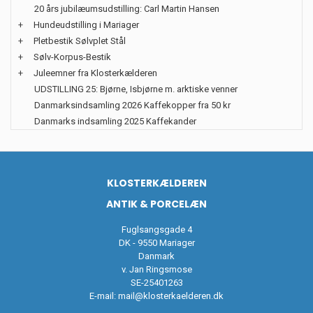
20 års jubilæumsudstilling: Carl Martin Hansen
+
Hundeudstilling i Mariager
+
Pletbestik Sølvplet Stål
+
Sølv-Korpus-Bestik
+
Juleemner fra Klosterkælderen
UDSTILLING 25: Bjørne, Isbjørne m. arktiske venner
Danmarksindsamling 2026 Kaffekopper fra 50 kr
Danmarks indsamling 2025 Kaffekander
KLOSTERKÆLDEREN
ANTIK & PORCELÆN
Fuglsangsgade 4
DK - 9550 Mariager
Danmark
v. Jan Ringsmose
SE-25401263
E-mail:
mail@klosterkaelderen.dk