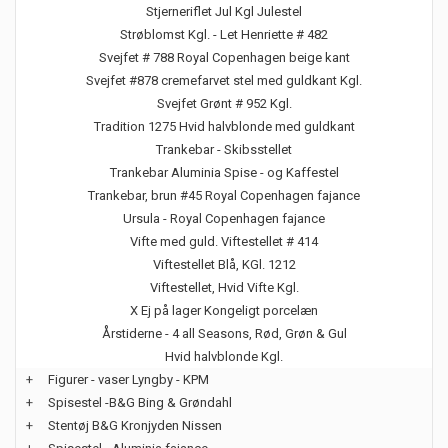
Stjerneriflet Jul Kgl Julestel
Strøblomst Kgl. - Let Henriette # 482
Svejfet # 788 Royal Copenhagen beige kant
Svejfet #878 cremefarvet stel med guldkant Kgl.
Svejfet Grønt # 952 Kgl.
Tradition 1275 Hvid halvblonde med guldkant
Trankebar - Skibsstellet
Trankebar Aluminia Spise - og Kaffestel
Trankebar, brun #45 Royal Copenhagen fajance
Ursula - Royal Copenhagen fajance
Vifte med guld. Viftestellet # 414
Viftestellet Blå, KGl. 1212
Viftestellet, Hvid Vifte Kgl.
X Ej på lager Kongeligt porcelæn
Årstiderne - 4 all Seasons, Rød, Grøn & Gul
Hvid halvblonde Kgl.
+
Figurer - vaser Lyngby - KPM
+
Spisestel -B&G Bing & Grøndahl
+
Stentøj B&G Kronjyden Nissen