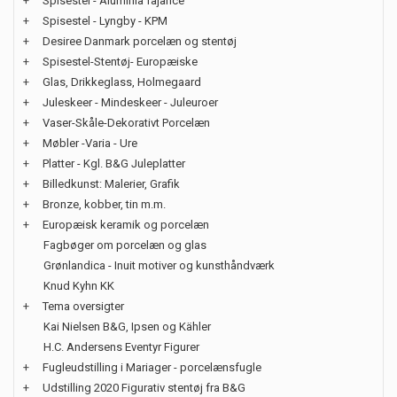
+
Spisestel - Aluminia fajance
+
Spisestel - Lyngby - KPM
+
Desiree Danmark porcelæn og stentøj
+
Spisestel-Stentøj- Europæiske
+
Glas, Drikkeglass, Holmegaard
+
Juleskeer - Mindeskeer - Juleuroer
+
Vaser-Skåle-Dekorativt Porcelæn
+
Møbler -Varia - Ure
+
Platter - Kgl. B&G Juleplatter
+
Billedkunst: Malerier, Grafik
+
Bronze, kobber, tin m.m.
+
Europæisk keramik og porcelæn
Fagbøger om porcelæn og glas
Grønlandica - Inuit motiver og kunsthåndværk
Knud Kyhn KK
+
Tema oversigter
Kai Nielsen B&G, Ipsen og Kähler
H.C. Andersens Eventyr Figurer
+
Fugleudstilling i Mariager - porcelænsfugle
+
Udstilling 2020 Figurativ stentøj fra B&G