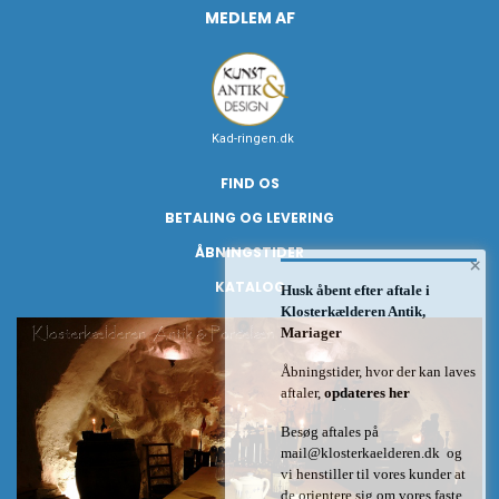
MEDLEM AF
Kad-ringen.dk
FIND OS
BETALING OG LEVERING
ÅBNINGSTIDER
×
KATALOG
Husk åbent efter aftale i
Klosterkælderen Antik,
Mariager
Åbningstider, hvor der kan laves
aftaler,
opdateres her
Besøg aftales på
mail@klosterkaelderen.dk
og
vi henstiller til vores kunder at
de orientere sig om vores faste