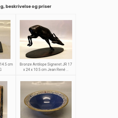
ng, beskrivelse og priser
 14.5 cm
Bronze Antilope Signeret JR 17
G
x 24 x 10.5 cm Jean René ...