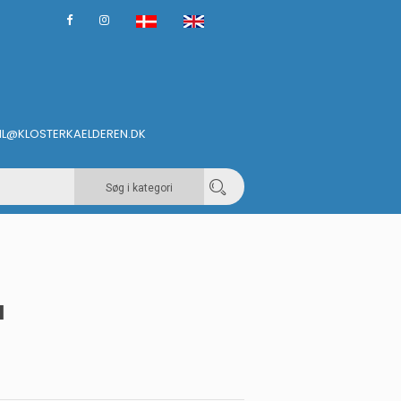
IL@KLOSTERKAELDEREN.DK
Søg i kategori
N