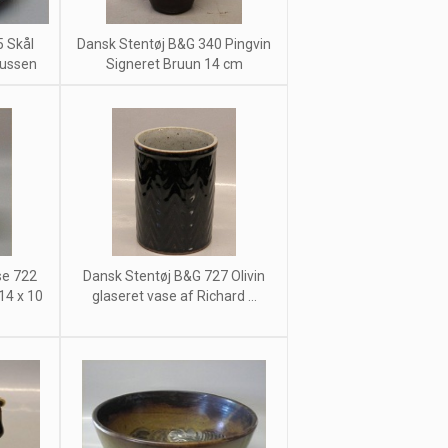
5 Skål
Dansk Stentøj B&G 340 Pingvin
nussen
Signeret Bruun 14 cm
se 722
Dansk Stentøj B&G 727 Olivin
14 x 10
glaseret vase af Richard ...