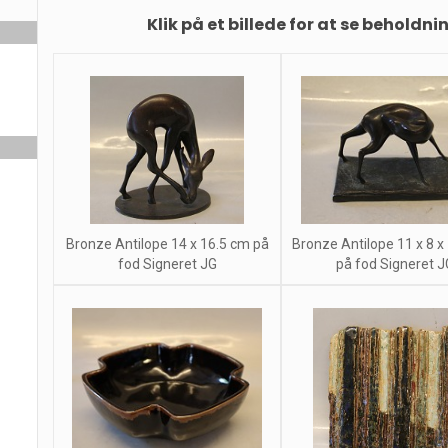
Klik på et billede for at se beholdni
Bronze Antilope 14 x 16.5 cm på
Bronze Antilope 11 x 8 x
fod Signeret JG
på fod Signeret J