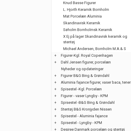
Knud Basse Figurer
L. Hjorth Keramik Bornholm
Mat Porcelæn Aluminia
Skandinavisk Keramik
Søholm Bornholmsk Keramik
X Ej på lager Skandinavisk keramik og
stentøj
Michael Andersen, Bornholm M.A.& S
+
Figurer-Kgl. Royal Copenhagen
+
Dahl Jensen figurer, porcelæn
Nyheder og opdateringer
+
Figurer B&G Bing & Grøndahl
+
Aluminia fajance figurer, vaser baca, tene
+
Spisestel -Kgl. Porcelæn
+
Figurer - vaser Lyngby - KPM
+
Spisestel -B&G Bing & Grøndahl
+
Stentøj B&G Kronjyden Nissen
+
Spisestel - Aluminia fajance
+
Spisestel - Lyngby - KPM
+
Desiree Danmark porcelæn og stentøj