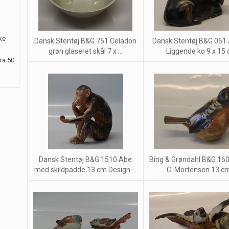
ke
Dansk Stentøj B&G 751 Celadon
Dansk Stentøj B&G 051 
grøn glaseret skål 7 x ...
Liggende ko 9 x 15
ra 50
Dansk Stentøj B&G 1510 Abe
Bing & Grøndahl B&G 16
med skildpadde 13 cm Design ...
C. Mortensen 13 cm 