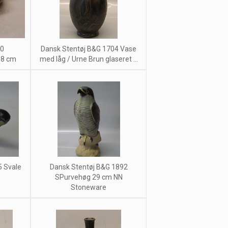
70
Dansk Stentøj B&G 1704 Vase
18 cm
med låg / Urne Brun glaseret ...
5 Svale
Dansk Stentøj B&G 1892
SPurvehøg 29 cm NN
Stoneware