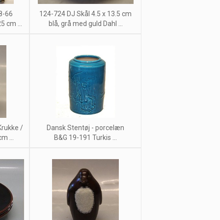
8-66
124-724 DJ Skål 4.5 x 13.5 cm
5 cm ...
blå, grå med guld Dahl ...
rukke /
Dansk Stentøj - porcelæn
m ...
B&G 19-191 Turkis ...