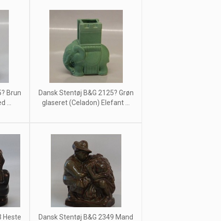
5? Brun
Dansk Stentøj B&G 2125? Grøn
 ...
glaseret (Celadon) Elefant ...
3 Heste
Dansk Stentøj B&G 2349 Mand