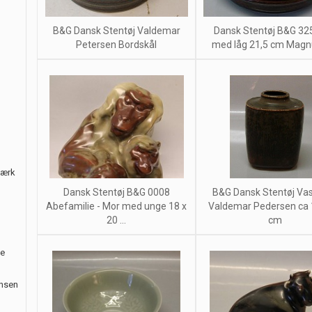
B&G Dansk Stentøj Valdemar
Dansk Stentøj B&G 32
Petersen Bordskål
med låg 21,5 cm Mag
værk
Dansk Stentøj B&G 0008
B&G Dansk Stentøj Va
Abefamilie - Mor med unge 18 x
Valdemar Pedersen ca 
20 ...
cm
le
ansen