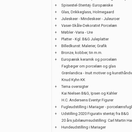
+
Spisestel-Stentøj- Europæiske
+
Glas, Drikkeglass, Holmegaard
+
Juleskeer - Mindeskeer - Juleuroer
+
Vaser-Skåle-Dekorativt Porcelæn
+
Møbler -Varia - Ure
+
Platter - Kgl. B&G Juleplatter
+
Billedkunst: Malerier, Grafik
+
Bronze, kobber, tin m.m.
+
Europæisk keramik og porcelæn
Fagbøger om porcelæn og glas
Grønlandica - Inuit motiver og kunsthånd
Knud Kyhn KK
+
Tema oversigter
Kai Nielsen B&G, Ipsen og Kähler
H.C. Andersens Eventyr Figurer
+
Fugleudstilling i Mariager - porcelænsfug
+
Udstilling 2020 Figurativ stentøj fra B&G
20 års jubilæumsudstilling: Carl Martin H
+
Hundeudstilling i Mariager