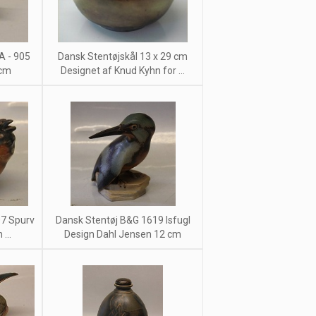
A - 905
Dansk Stentøjskål 13 x 29 cm
 cm
Designet af Knud Kyhn for ...
07 Spurv
Dansk Stentøj B&G 1619 Isfugl
...
Design Dahl Jensen 12 cm