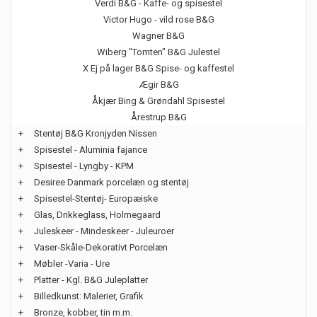
Verdi B&G - Kaffe- og spisestel
Victor Hugo - vild rose B&G
Wagner B&G
Wiberg "Tomten" B&G Julestel
X Ej på lager B&G Spise- og kaffestel
Ægir B&G
Åkjær Bing & Grøndahl Spisestel
Årestrup B&G
+
Stentøj B&G Kronjyden Nissen
+
Spisestel - Aluminia fajance
+
Spisestel - Lyngby - KPM
+
Desiree Danmark porcelæn og stentøj
+
Spisestel-Stentøj- Europæiske
+
Glas, Drikkeglass, Holmegaard
+
Juleskeer - Mindeskeer - Juleuroer
+
Vaser-Skåle-Dekorativt Porcelæn
+
Møbler -Varia - Ure
+
Platter - Kgl. B&G Juleplatter
+
Billedkunst: Malerier, Grafik
+
Bronze, kobber, tin m.m.