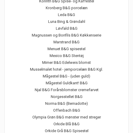
Korinth B&G Spise- og Kaffestel
Kronberg B&G porcelæn
Leda B&G
Luna Bing & Grøndahl
Løvfald B&G
Magnussen og Bonfils B&G Køkkenserie
Marstrand B&G
Menuet B&G spisestel
Mexico B&G Stentøj
Mimer B&G Edelweis blomst
Musselmalet hotel - jernporcelæn B&G Kgl.
Mågestel B&G - (uden guld)
Mågestel Guldkant! B&G
Njal B&G Forårsblomster cremefarvet
Norgesstellet B&G
Norma B&G (Bernadotte)
Offenbach B&G
Olympia Grøn B&G mønster med streger
Orkide Blå B&G
Orkide Grå B&G Spisestel