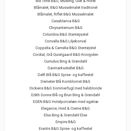
Blå Tone B&G, Musling, Glat & Hotel
Blåmalet, B&G Musselmalet traditonel
Blåmalet, Riflet B&G Musselmalet
Casablanca B&G
Chrysantemum B&G
Columbia B&G Stentøjsstel
Convalla B&G Liljekonval
Coppelia & Camelia B&G Stentøjstel
Cordial, Grå Quistgaard B&G Kronjyden
Cumulus Bing & Grøndahl
Danmarksstellet B&G
Delfi Blå B&G Spise- og kaffestel
Demeter Blå Kornblomst B&G
Dickens B&G Sommerfugl med halvblonde
Edith Sonne Blå og Brun Bing & Grøndahl
EGEN B&G Hotelporcelæn med egetræ
Elegance, Hvid & Creme B&G
Elsa Bing & Grøndahl Else
Empire B&G
Erantis B&G Spise- og kaffestel