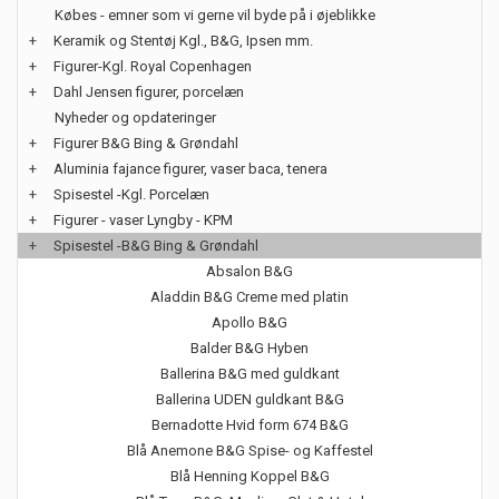
Købes - emner som vi gerne vil byde på i øjeblikke
+
Keramik og Stentøj Kgl., B&G, Ipsen mm.
+
Figurer-Kgl. Royal Copenhagen
+
Dahl Jensen figurer, porcelæn
Nyheder og opdateringer
+
Figurer B&G Bing & Grøndahl
+
Aluminia fajance figurer, vaser baca, tenera
+
Spisestel -Kgl. Porcelæn
+
Figurer - vaser Lyngby - KPM
+
Spisestel -B&G Bing & Grøndahl
Absalon B&G
Aladdin B&G Creme med platin
Apollo B&G
Balder B&G Hyben
Ballerina B&G med guldkant
Ballerina UDEN guldkant B&G
Bernadotte Hvid form 674 B&G
Blå Anemone B&G Spise- og Kaffestel
Blå Henning Koppel B&G