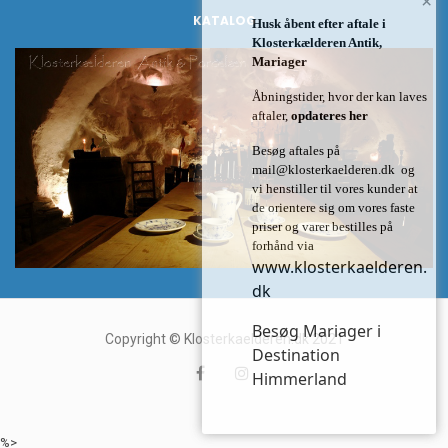
×
KATALOG
Husk åbent efter aftale i
Klosterkælderen Antik,
Mariager
Åbningstider, hvor der kan laves
aftaler,
opdateres her
Besøg aftales på
mail@klosterkaelderen.dk
og
vi henstiller til vores kunder at
de orientere sig om vores faste
priser og varer bestilles på
forhånd via
www.klosterkaelderen.
dk
Besøg Mariager i
Copyright © Klosterkaelderen.dk 2021
Destination
Himmerland
%>