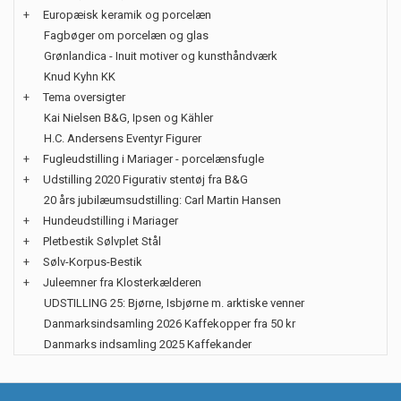
+
Europæisk keramik og porcelæn
Fagbøger om porcelæn og glas
Grønlandica - Inuit motiver og kunsthåndværk
Knud Kyhn KK
+
Tema oversigter
Kai Nielsen B&G, Ipsen og Kähler
H.C. Andersens Eventyr Figurer
+
Fugleudstilling i Mariager - porcelænsfugle
+
Udstilling 2020 Figurativ stentøj fra B&G
20 års jubilæumsudstilling: Carl Martin Hansen
+
Hundeudstilling i Mariager
+
Pletbestik Sølvplet Stål
+
Sølv-Korpus-Bestik
+
Juleemner fra Klosterkælderen
UDSTILLING 25: Bjørne, Isbjørne m. arktiske venner
Danmarksindsamling 2026 Kaffekopper fra 50 kr
Danmarks indsamling 2025 Kaffekander