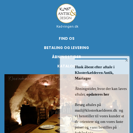
Kad-ringen.dk
FIND OS
BETALING OG LEVERING
ÅBNINGSTIDER
×
KATALOG
Husk åbent efter aftale i
Klosterkælderen Antik,
Mariager
Åbningstider, hvor der kan laves
aftaler,
opdateres her
Besøg aftales på
mail@klosterkaelderen.dk
og
vi henstiller til vores kunder at
de orientere sig om vores faste
priser og varer bestilles på
forhånd via