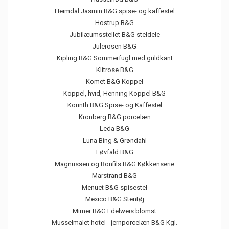
Heimdal Jasmin B&G spise- og kaffestel
Hostrup B&G
Jubilæumsstellet B&G steldele
Julerosen B&G
Kipling B&G Sommerfugl med guldkant
Klitrose B&G
Komet B&G Koppel
Koppel, hvid, Henning Koppel B&G
Korinth B&G Spise- og Kaffestel
Kronberg B&G porcelæn
Leda B&G
Luna Bing & Grøndahl
Løvfald B&G
Magnussen og Bonfils B&G Køkkenserie
Marstrand B&G
Menuet B&G spisestel
Mexico B&G Stentøj
Mimer B&G Edelweis blomst
Musselmalet hotel - jernporcelæn B&G Kgl.