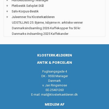
+
Hundeudstilling i Mariager
+
Pletbestik Sølvplet Stål
+
Sølv-Korpus-Bestik
+
Juleemner fra Klosterkælderen
UDSTILLING 25: Bjørne, Isbjørne m. arktiske venner
Danmarksindsamling 2026 Kaffekopper fra 50 kr
Danmarks indsamling 2025 Kaffekander
KLOSTERKÆLDEREN
ANTIK & PORCELÆN
Fuglsangsgade 4
DK - 9550 Mariager
Danmark
v. Jan Ringsmose
SE-25401263
E-mail:
mail@klosterkaelderen.dk
MEDLEM AF