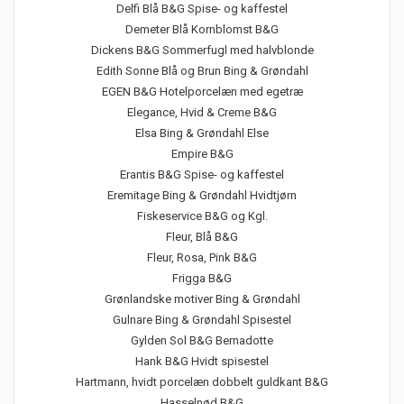
Delfi Blå B&G Spise- og kaffestel
Demeter Blå Kornblomst B&G
Dickens B&G Sommerfugl med halvblonde
Edith Sonne Blå og Brun Bing & Grøndahl
EGEN B&G Hotelporcelæn med egetræ
Elegance, Hvid & Creme B&G
Elsa Bing & Grøndahl Else
Empire B&G
Erantis B&G Spise- og kaffestel
Eremitage Bing & Grøndahl Hvidtjørn
Fiskeservice B&G og Kgl.
Fleur, Blå B&G
Fleur, Rosa, Pink B&G
Frigga B&G
Grønlandske motiver Bing & Grøndahl
Gulnare Bing & Grøndahl Spisestel
Gylden Sol B&G Bernadotte
Hank B&G Hvidt spisestel
Hartmann, hvidt porcelæn dobbelt guldkant B&G
Hasselnød B&G