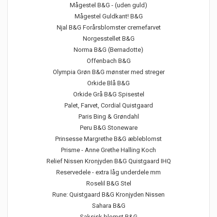
Mågestel B&G - (uden guld)
Mågestel Guldkant! B&G
Njal B&G Forårsblomster cremefarvet
Norgesstellet B&G
Norma B&G (Bernadotte)
Offenbach B&G
Olympia Grøn B&G mønster med streger
Orkide Blå B&G
Orkide Grå B&G Spisestel
Palet, Farvet, Cordial Quistgaard
Paris Bing & Grøndahl
Peru B&G Stoneware
Prinsesse Margrethe B&G æbleblomst
Prisme - Anne Grethe Halling Koch
Relief Nissen Kronjyden B&G Quistgaard IHQ
Reservedele - extra låg underdele mm
Roselil B&G Stel
Rune: Quistgaard B&G Kronjyden Nissen
Sahara B&G
Saksisk blomst B&G