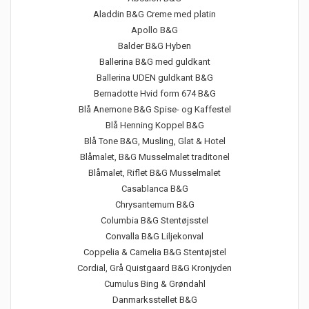
Aladdin B&G Creme med platin
Apollo B&G
Balder B&G Hyben
Ballerina B&G med guldkant
Ballerina UDEN guldkant B&G
Bernadotte Hvid form 674 B&G
Blå Anemone B&G Spise- og Kaffestel
Blå Henning Koppel B&G
Blå Tone B&G, Musling, Glat & Hotel
Blåmalet, B&G Musselmalet traditonel
Blåmalet, Riflet B&G Musselmalet
Casablanca B&G
Chrysantemum B&G
Columbia B&G Stentøjsstel
Convalla B&G Liljekonval
Coppelia & Camelia B&G Stentøjstel
Cordial, Grå Quistgaard B&G Kronjyden
Cumulus Bing & Grøndahl
Danmarksstellet B&G