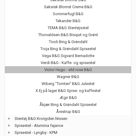
Saksisk Blomst Creme B&G
Sommerfugl B&G
Tekander B&G
TEMA B&G Stentøjsstel
Thorvaldsen B&G Bisquit og Grønt
Tivoli Bing & Grøndahl
Troja Bing & Grøndahl Spisestel
Vega B&G Sigvard Bernadotte
Verdi B&G - Kaffe- og spisestel
Victor Hugo - vild rose B&G
Wagner B&G
Wiberg "Tomten" B&G Julestel
X Ej på lager B&G Spise- og kaffestel
Ægir B&G
Åkjær Bing & Grøndahl Spisestel
Årestrup B&G
+
Stentøj B&G Kronjyden Nissen
+
Spisestel - Aluminia fajance
+
Spisestel - Lyngby - KPM