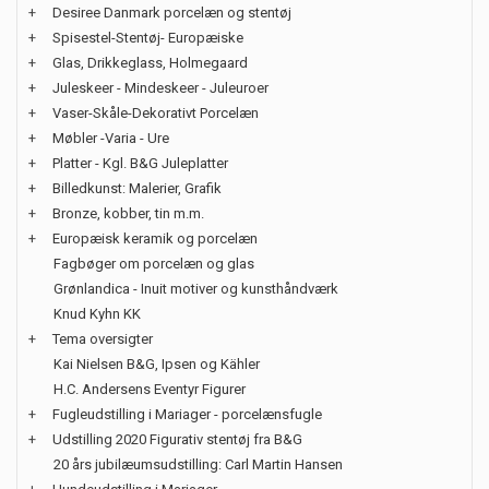
+
Desiree Danmark porcelæn og stentøj
+
Spisestel-Stentøj- Europæiske
+
Glas, Drikkeglass, Holmegaard
+
Juleskeer - Mindeskeer - Juleuroer
+
Vaser-Skåle-Dekorativt Porcelæn
+
Møbler -Varia - Ure
+
Platter - Kgl. B&G Juleplatter
+
Billedkunst: Malerier, Grafik
+
Bronze, kobber, tin m.m.
+
Europæisk keramik og porcelæn
Fagbøger om porcelæn og glas
Grønlandica - Inuit motiver og kunsthåndværk
Knud Kyhn KK
+
Tema oversigter
Kai Nielsen B&G, Ipsen og Kähler
H.C. Andersens Eventyr Figurer
+
Fugleudstilling i Mariager - porcelænsfugle
+
Udstilling 2020 Figurativ stentøj fra B&G
20 års jubilæumsudstilling: Carl Martin Hansen