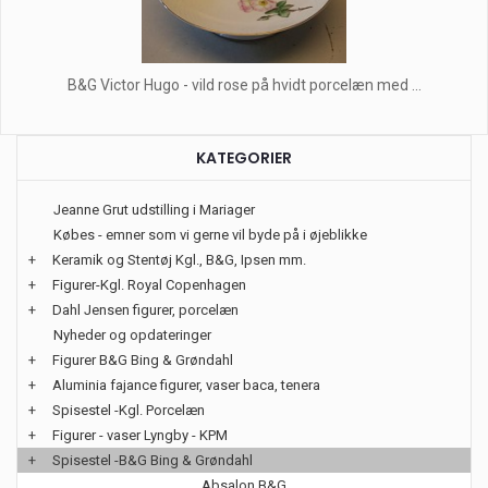
B&G Victor Hugo - vild rose på hvidt porcelæn med ...
KATEGORIER
Jeanne Grut udstilling i Mariager
Købes - emner som vi gerne vil byde på i øjeblikke
+
Keramik og Stentøj Kgl., B&G, Ipsen mm.
+
Figurer-Kgl. Royal Copenhagen
+
Dahl Jensen figurer, porcelæn
Nyheder og opdateringer
+
Figurer B&G Bing & Grøndahl
+
Aluminia fajance figurer, vaser baca, tenera
+
Spisestel -Kgl. Porcelæn
+
Figurer - vaser Lyngby - KPM
+
Spisestel -B&G Bing & Grøndahl
Absalon B&G