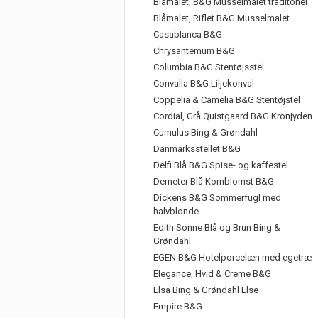
Blåmalet, B&G Musselmalet traditonel
Blåmalet, Riflet B&G Musselmalet
Casablanca B&G
Chrysantemum B&G
Columbia B&G Stentøjsstel
Convalla B&G Liljekonval
Coppelia & Camelia B&G Stentøjstel
Cordial, Grå Quistgaard B&G Kronjyden
Cumulus Bing & Grøndahl
Danmarksstellet B&G
Delfi Blå B&G Spise- og kaffestel
Demeter Blå Kornblomst B&G
Dickens B&G Sommerfugl med
halvblonde
Edith Sonne Blå og Brun Bing &
Grøndahl
EGEN B&G Hotelporcelæn med egetræ
Elegance, Hvid & Creme B&G
Elsa Bing & Grøndahl Else
Empire B&G