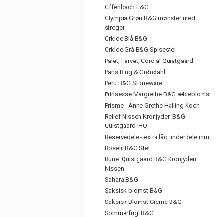
Offenbach B&G
Olympia Grøn B&G mønster med
streger
Orkide Blå B&G
Orkide Grå B&G Spisestel
Palet, Farvet, Cordial Quistgaard
Paris Bing & Grøndahl
Peru B&G Stoneware
Prinsesse Margrethe B&G æbleblomst
Prisme - Anne Grethe Halling Koch
Relief Nissen Kronjyden B&G
Quistgaard IHQ
Reservedele - extra låg underdele mm
Roselil B&G Stel
Rune: Quistgaard B&G Kronjyden
Nissen
Sahara B&G
Saksisk blomst B&G
Saksisk Blomst Creme B&G
Sommerfugl B&G