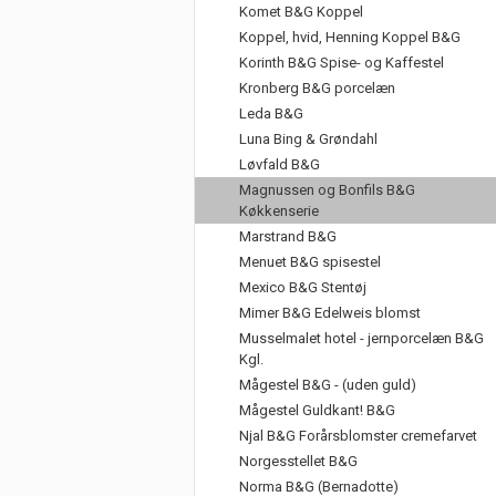
Komet B&G Koppel
Koppel, hvid, Henning Koppel B&G
Korinth B&G Spise- og Kaffestel
Kronberg B&G porcelæn
Leda B&G
Luna Bing & Grøndahl
Løvfald B&G
Magnussen og Bonfils B&G
Køkkenserie
Marstrand B&G
Menuet B&G spisestel
Mexico B&G Stentøj
Mimer B&G Edelweis blomst
Musselmalet hotel - jernporcelæn B&G
Kgl.
Mågestel B&G - (uden guld)
Mågestel Guldkant! B&G
Njal B&G Forårsblomster cremefarvet
Norgesstellet B&G
Norma B&G (Bernadotte)