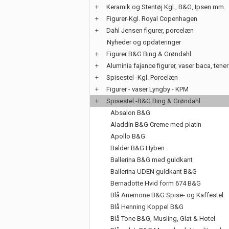
+
Keramik og Stentøj Kgl., B&G, Ipsen mm.
+
Figurer-Kgl. Royal Copenhagen
+
Dahl Jensen figurer, porcelæn
Nyheder og opdateringer
+
Figurer B&G Bing & Grøndahl
+
Aluminia fajance figurer, vaser baca, tene
+
Spisestel -Kgl. Porcelæn
+
Figurer - vaser Lyngby - KPM
+
Spisestel -B&G Bing & Grøndahl
Absalon B&G
Aladdin B&G Creme med platin
Apollo B&G
Balder B&G Hyben
Ballerina B&G med guldkant
Ballerina UDEN guldkant B&G
Bernadotte Hvid form 674 B&G
Blå Anemone B&G Spise- og Kaffestel
Blå Henning Koppel B&G
Blå Tone B&G, Musling, Glat & Hotel