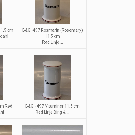
11,5 cm
B&G -497 Rosmarin (Rosemary)
ndahl
11,5 cm
Rød Linje ...
 cm Rød
B&G - 497 Vitaminer 11,5 cm
ahl
Rød Linje Bing & ...