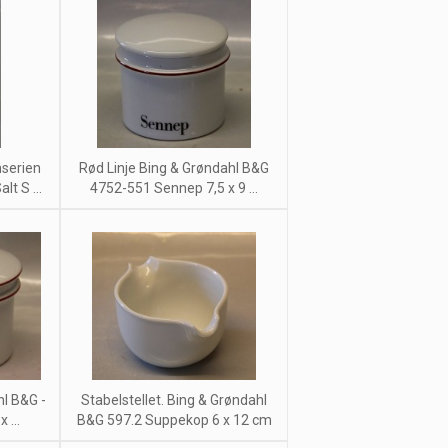
nserien
Rød Linje Bing & Grøndahl B&G
t S ...
4752-551 Sennep 7,5 x 9 ...
hl B&G -
Stabelstellet. Bing & Grøndahl
 ...
B&G 597.2 Suppekop 6 x 12 cm