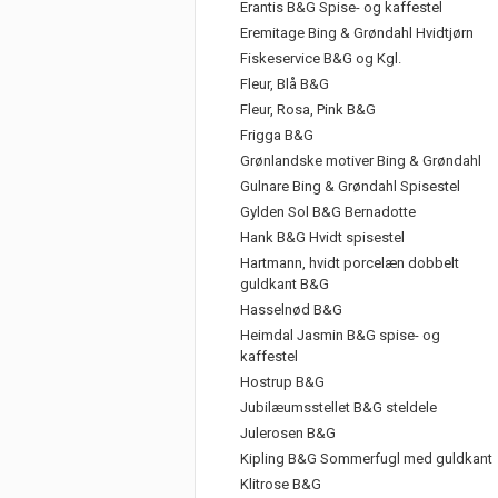
Erantis B&G Spise- og kaffestel
Eremitage Bing & Grøndahl Hvidtjørn
Fiskeservice B&G og Kgl.
Fleur, Blå B&G
Fleur, Rosa, Pink B&G
Frigga B&G
Grønlandske motiver Bing & Grøndahl
Gulnare Bing & Grøndahl Spisestel
Gylden Sol B&G Bernadotte
Hank B&G Hvidt spisestel
Hartmann, hvidt porcelæn dobbelt
guldkant B&G
Hasselnød B&G
Heimdal Jasmin B&G spise- og
kaffestel
Hostrup B&G
Jubilæumsstellet B&G steldele
Julerosen B&G
Kipling B&G Sommerfugl med guldkant
Klitrose B&G