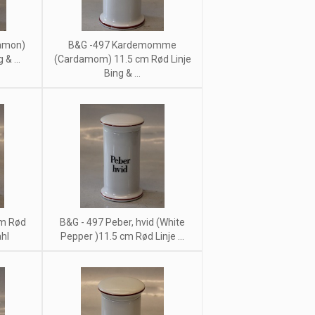
namon)
B&G -497 Kardemomme
& ...
(Cardamom) 11.5 cm Rød Linje
Bing & ...
cm Rød
B&G - 497 Peber, hvid (White
ahl
Pepper )11.5 cm Rød Linje ...