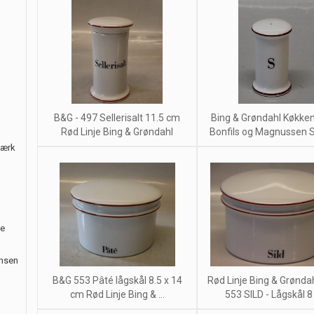
B&G - 497 Sellerisalt 11.5 cm
Bing & Grøndahl Køkke
Rød Linje Bing & Grøndahl
Bonfils og Magnussen Sal
værk
le
ansen
B&G 553 Pâté lågskål 8.5 x 14
Rød Linje Bing & Grønda
cm Rød Linje Bing & ...
553 SILD - Lågskål 8 x