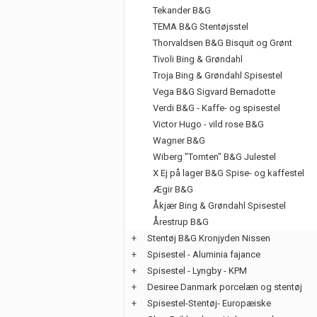
Tekander B&G
TEMA B&G Stentøjsstel
Thorvaldsen B&G Bisquit og Grønt
Tivoli Bing & Grøndahl
Troja Bing & Grøndahl Spisestel
Vega B&G Sigvard Bernadotte
Verdi B&G - Kaffe- og spisestel
Victor Hugo - vild rose B&G
Wagner B&G
Wiberg "Tomten" B&G Julestel
X Ej på lager B&G Spise- og kaffestel
Ægir B&G
Åkjær Bing & Grøndahl Spisestel
Årestrup B&G
+
Stentøj B&G Kronjyden Nissen
+
Spisestel - Aluminia fajance
+
Spisestel - Lyngby - KPM
+
Desiree Danmark porcelæn og stentøj
+
Spisestel-Stentøj- Europæiske