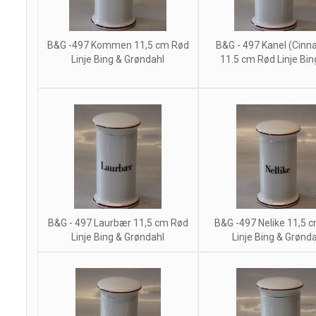
B&G -497 Kommen 11,5 cm Rød
B&G - 497 Kanel (Cin
Linje Bing & Grøndahl
11.5 cm Rød Linje Bing 
B&G - 497 Laurbær 11,5 cm Rød
B&G -497 Nelike 11,5 
Linje Bing & Grøndahl
Linje Bing & Grønd