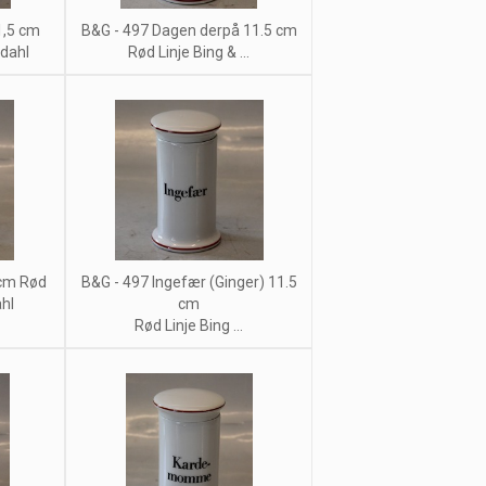
1,5 cm
B&G - 497 Dagen derpå 11.5 cm
ndahl
Rød Linje Bing & ...
 cm Rød
B&G - 497 Ingefær (Ginger) 11.5
ahl
cm
Rød Linje Bing ...