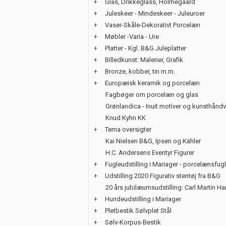
+
Glas, Drikkeglass, Holmegaard
+
Juleskeer - Mindeskeer - Juleuroer
+
Vaser-Skåle-Dekorativt Porcelæn
+
Møbler -Varia - Ure
+
Platter - Kgl. B&G Juleplatter
+
Billedkunst: Malerier, Grafik
+
Bronze, kobber, tin m.m.
+
Europæisk keramik og porcelæn
Fagbøger om porcelæn og glas
Grønlandica - Inuit motiver og kunsthånd
Knud Kyhn KK
+
Tema oversigter
Kai Nielsen B&G, Ipsen og Kähler
H.C. Andersens Eventyr Figurer
+
Fugleudstilling i Mariager - porcelænsfug
+
Udstilling 2020 Figurativ stentøj fra B&G
20 års jubilæumsudstilling: Carl Martin H
+
Hundeudstilling i Mariager
+
Pletbestik Sølvplet Stål
+
Sølv-Korpus-Bestik