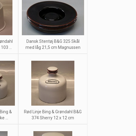
røndahl
Dansk Stentøj B&G 325 Skål
103 ...
med låg 21,5 cm Magnussen
 Bing &
Rød Linje Bing & Grøndahl B&G
e ...
374 Sherry 12 x 12 cm