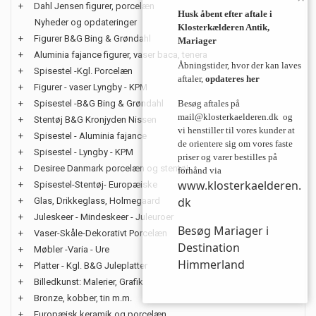
+
Dahl Jensen figurer, porcelæn
Husk åbent efter aftale i
Nyheder og opdateringer
Klosterkælderen Antik,
+
Figurer B&G Bing & Grøndahl
Mariager
+
Aluminia fajance figurer, vaser baca, tenera
Åbningstider, hvor der kan laves
+
Spisestel -Kgl. Porcelæn
aftaler,
opdateres her
+
Figurer - vaser Lyngby - KPM
+
Spisestel -B&G Bing & Grøndahl
Besøg aftales på
mail@klosterkaelderen.dk
og
+
Stentøj B&G Kronjyden Nissen
vi henstiller til vores kunder at
+
Spisestel - Aluminia fajance
de orientere sig om vores faste
+
Spisestel - Lyngby - KPM
priser og varer bestilles på
+
Desiree Danmark porcelæn og stentøj
forhånd via
www.klosterkaelderen.
+
Spisestel-Stentøj- Europæiske
dk
+
Glas, Drikkeglass, Holmegaard
+
Juleskeer - Mindeskeer - Juleuroer
Besøg Mariager i
+
Vaser-Skåle-Dekorativt Porcelæn
Destination
+
Møbler -Varia - Ure
Himmerland
+
Platter - Kgl. B&G Juleplatter
+
Billedkunst: Malerier, Grafik
+
Bronze, kobber, tin m.m.
+
Europæisk keramik og porcelæn