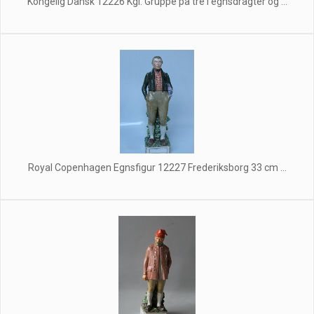
Kongelig Dansk 12226 Kgl. Gruppe på tre i egnsdragter og ...
Royal Copenhagen Egnsfigur 12227 Frederiksborg 33 cm ...