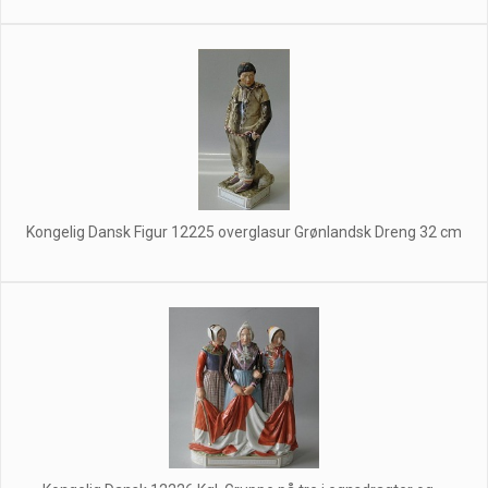
Kongelig Dansk Figur 12225 overglasur Grønlandsk Dreng 32 cm