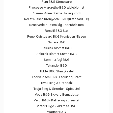
Peru B&G Stoneware
Prinsesse Margrethe B&G æbleblomst
Prisme - Anne Grethe Halling Koch
Relief Nissen Kronjyden B&G Quistgaard IHQ
Reservedele - extra låg underdele mm
Roselil B&G Stel
Rune: Quistgaard B&G Kronjyden Nissen
Sahara B&G
Saksisk blomst B&G
Saksisk Blomst Creme B&G
Sommerfugl B&G
Tekander B&G
TEMA B&G Stentøjsstel
Thorvaldsen B&G Bisquit og Grønt
Tivoli Bing & Grøndahl
Troja Bing & Grøndahl Spisestel
Vega B&G Sigvard Bernadotte
Verdi B&G - Kaffe- og spisestel
Victor Hugo - vild rose B&G
Wagner B&G