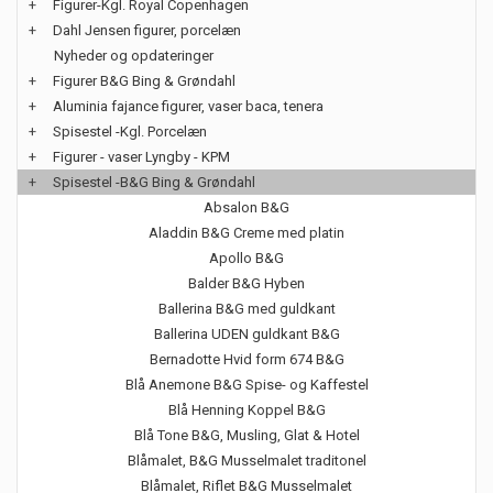
+
Figurer-Kgl. Royal Copenhagen
+
Dahl Jensen figurer, porcelæn
Nyheder og opdateringer
+
Figurer B&G Bing & Grøndahl
+
Aluminia fajance figurer, vaser baca, tenera
+
Spisestel -Kgl. Porcelæn
+
Figurer - vaser Lyngby - KPM
+
Spisestel -B&G Bing & Grøndahl
Absalon B&G
Aladdin B&G Creme med platin
Apollo B&G
Balder B&G Hyben
Ballerina B&G med guldkant
Ballerina UDEN guldkant B&G
Bernadotte Hvid form 674 B&G
Blå Anemone B&G Spise- og Kaffestel
Blå Henning Koppel B&G
Blå Tone B&G, Musling, Glat & Hotel
Blåmalet, B&G Musselmalet traditonel
Blåmalet, Riflet B&G Musselmalet