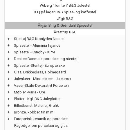
Wiberg "Tomten" B&G Julestel
X Ej på lager B&G Spise- og kaffestel
Ægir B&G
Åkjær Bing & Grøndahl Spisestel
Årestrup B&G
+
Stentøj B&G Kronjyden Nissen
+
Spisestel - Aluminia fajance
+
Spisestel - Lyngby - KPM
+
Desiree Danmark porcelæn og stentøj
+
Spisestel-Stentøj- Europæiske
+
Glas, Drikkeglass, Holmegaard
+
Juleskeer - Mindeskeer - Juleuroer
+
Vaser-Skåle-Dekorativt Porcelæn
+
Møbler -Varia - Ure
+
Platter - Kgl. B&G Juleplatter
+
Billedkunst: Malerier, Grafik
+
Bronze, kobber, tin m.m.
+
Europæisk keramik og porcelæn
Fagbøger om porcelæn og glas