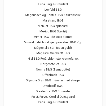
Luna Bing & Grøndahl
Løvfald B&G
Magnussen og Bonfils B&G Køkkenserie
Marstrand B&G
Menuet B&G spisestel
Mexico B&G Stentøj
Mimer B&G Edelweis blomst
Musselmalet hotel - jernporcelæn B&G Kgl.
Mågestel B&G - (uden guld)
Mågestel Guldkant! B&G
Njal B&G Forårsblomster cremefarvet
Norgesstellet B&G
Norma B&G (Bernadotte)
Offenbach B&G
Olympia Grøn B&G mønster med streger
Orkide Blå B&G
Orkide Grå B&G Spisestel
Palet, Farvet, Cordial Quistgaard
Paris Bing & Grøndahl