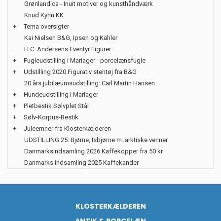
Grønlandica - Inuit motiver og kunsthåndværk
Knud Kyhn KK
+
Tema oversigter
Kai Nielsen B&G, Ipsen og Kähler
H.C. Andersens Eventyr Figurer
+
Fugleudstilling i Mariager - porcelænsfugle
+
Udstilling 2020 Figurativ stentøj fra B&G
20 års jubilæumsudstilling: Carl Martin Hansen
+
Hundeudstilling i Mariager
+
Pletbestik Sølvplet Stål
+
Sølv-Korpus-Bestik
+
Juleemner fra Klosterkælderen
UDSTILLING 25: Bjørne, Isbjørne m. arktiske venner
Danmarksindsamling 2026 Kaffekopper fra 50 kr
Danmarks indsamling 2025 Kaffekander
KLOSTERKÆLDEREN