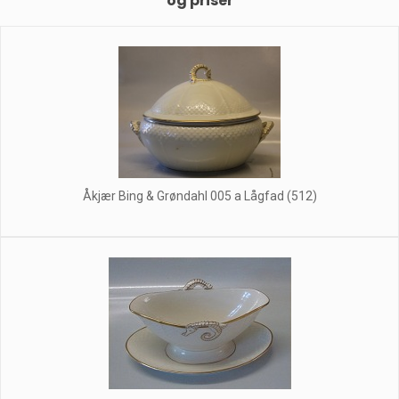
og priser
Åkjær Bing & Grøndahl 005 a Lågfad (512)