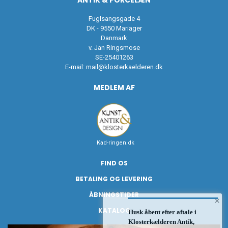
ANTIK & PORCELÆN
Fuglsangsgade 4
DK - 9550 Mariager
Danmark
v. Jan Ringsmose
SE-25401263
E-mail:
mail@klosterkaelderen.dk
MEDLEM AF
Kad-ringen.dk
FIND OS
BETALING OG LEVERING
ÅBNINGSTIDER
×
KATALOG
Husk åbent efter aftale i
Klosterkælderen Antik,