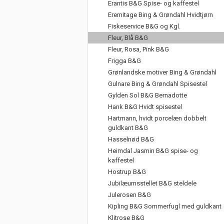
Erantis B&G Spise- og kaffestel
Eremitage Bing & Grøndahl Hvidtjørn
Fiskeservice B&G og Kgl.
Fleur, Blå B&G
Fleur, Rosa, Pink B&G
Frigga B&G
Grønlandske motiver Bing & Grøndahl
Gulnare Bing & Grøndahl Spisestel
Gylden Sol B&G Bernadotte
Hank B&G Hvidt spisestel
Hartmann, hvidt porcelæn dobbelt
guldkant B&G
Hasselnød B&G
Heimdal Jasmin B&G spise- og
kaffestel
Hostrup B&G
Jubilæumsstellet B&G steldele
Julerosen B&G
Kipling B&G Sommerfugl med guldkant
Klitrose B&G