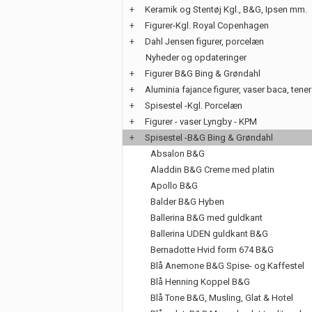
+
Keramik og Stentøj Kgl., B&G, Ipsen mm.
+
Figurer-Kgl. Royal Copenhagen
+
Dahl Jensen figurer, porcelæn
Nyheder og opdateringer
+
Figurer B&G Bing & Grøndahl
+
Aluminia fajance figurer, vaser baca, tene
+
Spisestel -Kgl. Porcelæn
+
Figurer - vaser Lyngby - KPM
+
Spisestel -B&G Bing & Grøndahl
Absalon B&G
Aladdin B&G Creme med platin
Apollo B&G
Balder B&G Hyben
Ballerina B&G med guldkant
Ballerina UDEN guldkant B&G
Bernadotte Hvid form 674 B&G
Blå Anemone B&G Spise- og Kaffestel
Blå Henning Koppel B&G
Blå Tone B&G, Musling, Glat & Hotel