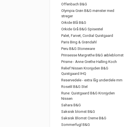
Offenbach B&G
Olympia Grøn B&G mønster med
streger
Orkide Blå B&G
Orkide Grå B&G Spisestel
Palet, Farvet, Cordial Quistgaard
Paris Bing & Grøndahl
Peru B&G Stoneware
Prinsesse Margrethe B&G æbleblomst
Prisme - Anne Grethe Halling Koch
Relief Nissen Kronjyden B&G
Quistgaard IHQ
Reservedele - extra låg underdele mm
Roselil B&G Stel
Rune: Quistgaard B&G Kronjyden
Nissen
Sahara B&G
Saksisk blomst B&G
Saksisk Blomst Creme B&G
Sommerfugl B&G