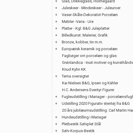
+
Glas, Drikkeglass, Holmegaard
+
Juleskeer - Mindeskeer - Juleuroer
+
Vaser-Skåle-Dekorativt Porcelæn
+
Møbler -Varia - Ure
+
Platter - Kgl. B&G Juleplatter
+
Billedkunst: Malerier, Grafik
+
Bronze, kobber, tin m.m.
+
Europæisk keramik og porcelæn
Fagbøger om porcelæn og glas
Grønlandica - Inuit motiver og kunsthånd
Knud Kyhn KK
+
Tema oversigter
Kai Nielsen B&G, Ipsen og Kähler
H.C. Andersens Eventyr Figurer
+
Fugleudstilling i Mariager - porcelænsfug
+
Udstilling 2020 Figurativ stentøj fra B&G
20 års jubilæumsudstilling: Carl Martin H
+
Hundeudstilling i Mariager
+
Pletbestik Sølvplet Stål
+
Sølv-Korpus-Bestik