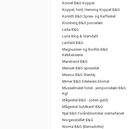
Komet B&G Koppel
Koppel, hvid, Henning Koppel B&G
Korinth B&G Spise- og Kaffestel
Kronberg B&G porcelæn
Leda B&G
Luna Bing & Grøndahl
Løvfald B&G
Magnussen og Bonfils B&G
Køkkenserie
Marstrand B&G
Menuet B&G spisestel
Mexico B&G Stentøj
Mimer B&G Edelweis blomst
Musselmalet hotel - jernporcelæn B&G
Kgl.
Mågestel B&G - (uden guld)
Mågestel Guldkant! B&G
Njal B&G Forårsblomster cremefarvet
Norgesstellet B&G
Norma B&G (Bernadotte)