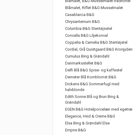
Blåmalet, B&G Musselmalet traditonel
Blåmalet, Riflet B&G Musselmalet
Casablanca B&G
Chrysantemum B&G
Columbia B&G Stentøjsstel
Convalla B&G Liljekonval
Coppelia & Camelia B&G Stentøjstel
Cordial, Grå Quistgaard B&G Kronjyden
Cumulus Bing & Grøndahl
Danmarksstellet B&G
Delfi Blå B&G Spise- og kaffestel
Demeter Blå Kornblomst B&G
Dickens B&G Sommerfugl med
halvblonde
Edith Sonne Blå og Brun Bing &
Grøndahl
EGEN B&G Hotelporcelæn med egetræ
Elegance, Hvid & Creme B&G
Elsa Bing & Grøndahl Else
Empire B&G