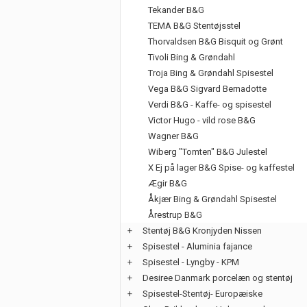
Tekander B&G
TEMA B&G Stentøjsstel
Thorvaldsen B&G Bisquit og Grønt
Tivoli Bing & Grøndahl
Troja Bing & Grøndahl Spisestel
Vega B&G Sigvard Bernadotte
Verdi B&G - Kaffe- og spisestel
Victor Hugo - vild rose B&G
Wagner B&G
Wiberg "Tomten" B&G Julestel
X Ej på lager B&G Spise- og kaffestel
Ægir B&G
Åkjær Bing & Grøndahl Spisestel
Årestrup B&G
+
Stentøj B&G Kronjyden Nissen
+
Spisestel - Aluminia fajance
+
Spisestel - Lyngby - KPM
+
Desiree Danmark porcelæn og stentøj
+
Spisestel-Stentøj- Europæiske