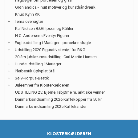
Fagbøger om porcelæn og glas
Grønlandica - Inuit motiver og kunsthåndværk
Knud Kyhn KK
+
Tema oversigter
Kai Nielsen B&G, Ipsen og Kähler
H.C. Andersens Eventyr Figurer
+
Fugleudstilling i Mariager - porcelænsfugle
+
Udstilling 2020 Figurativ stentøj fra B&G
20 års jubilæumsudstilling: Carl Martin Hansen
+
Hundeudstilling i Mariager
+
Pletbestik Sølvplet Stål
+
Sølv-Korpus-Bestik
+
Juleemner fra Klosterkælderen
UDSTILLING 25: Bjørne, Isbjørne m. arktiske venner
Danmarksindsamling 2026 Kaffekopper fra 50 kr
Danmarks indsamling 2025 Kaffekander
KLOSTERKÆLDEREN