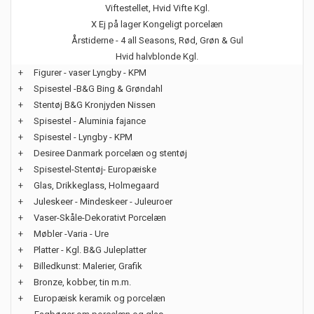
Viftestellet, Hvid Vifte Kgl.
X Ej på lager Kongeligt porcelæn
Årstiderne - 4 all Seasons, Rød, Grøn & Gul
Hvid halvblonde Kgl.
+
Figurer - vaser Lyngby - KPM
+
Spisestel -B&G Bing & Grøndahl
+
Stentøj B&G Kronjyden Nissen
+
Spisestel - Aluminia fajance
+
Spisestel - Lyngby - KPM
+
Desiree Danmark porcelæn og stentøj
+
Spisestel-Stentøj- Europæiske
+
Glas, Drikkeglass, Holmegaard
+
Juleskeer - Mindeskeer - Juleuroer
+
Vaser-Skåle-Dekorativt Porcelæn
+
Møbler -Varia - Ure
+
Platter - Kgl. B&G Juleplatter
+
Billedkunst: Malerier, Grafik
+
Bronze, kobber, tin m.m.
+
Europæisk keramik og porcelæn