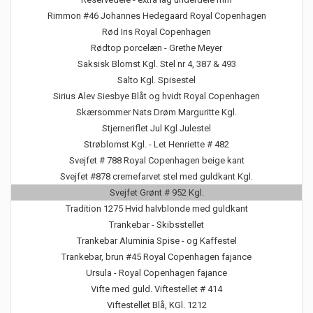
Rimmon #46 Johannes Hedegaard Royal Copenhagen
Rød Iris Royal Copenhagen
Rødtop porcelæn - Grethe Meyer
Saksisk Blomst Kgl. Stel nr 4, 387 & 493
Salto Kgl. Spisestel
Sirius Alev Siesbye Blåt og hvidt Royal Copenhagen
Skærsommer Nats Drøm Marguritte Kgl.
Stjerneriflet Jul Kgl Julestel
Strøblomst Kgl. - Let Henriette # 482
Svejfet # 788 Royal Copenhagen beige kant
Svejfet #878 cremefarvet stel med guldkant Kgl.
Svejfet Grønt # 952 Kgl.
Tradition 1275 Hvid halvblonde med guldkant
Trankebar - Skibsstellet
Trankebar Aluminia Spise - og Kaffestel
Trankebar, brun #45 Royal Copenhagen fajance
Ursula - Royal Copenhagen fajance
Vifte med guld. Viftestellet # 414
Viftestellet Blå, KGl. 1212