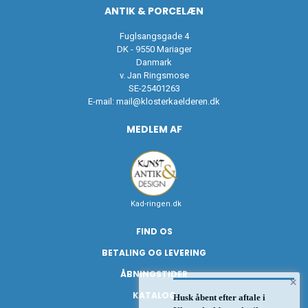
ANTIK & PORCELÆN
Fuglsangsgade 4
DK - 9550 Mariager
Danmark
v. Jan Ringsmose
SE-25401263
E-mail:
mail@klosterkaelderen.dk
MEDLEM AF
Kad-ringen.dk
FIND OS
BETALING OG LEVERING
ÅBNINGSTIDER
×
KATALOG
Husk åbent efter aftale i