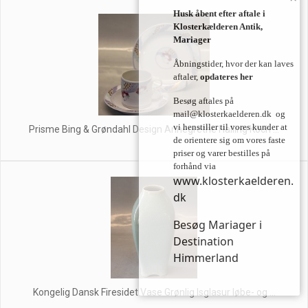
Husk åbent efter aftale i
Klosterkælderen Antik,
Mariager
Åbningstider, hvor der kan laves
aftaler,
opdateres her
Besøg aftales på
mail@klosterkaelderen.dk
og
vi henstiller til vores kunder at
Prisme Bing & Grøndahl Design Annegrethe Halling Koch ...
de orientere sig om vores faste
priser og varer bestilles på
forhånd via
www.klosterkaelderen.
dk
Besøg Mariager i
Destination
Himmerland
Kongelig Dansk Firesidet Vase Grønlig Isglasur løbe- og ...