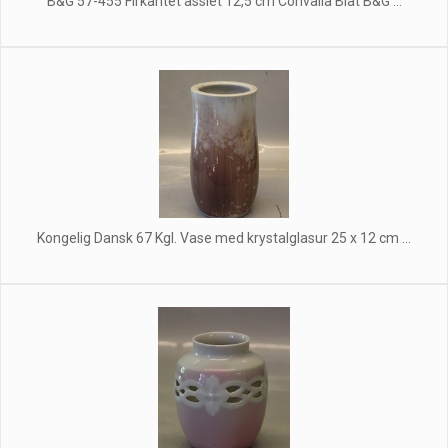
B&G 57-455 Firkantet assiet 12,5 cm Convalla Blåt B&G ...
Kongelig Dansk 67 Kgl. Vase med krystalglasur 25 x 12 cm ...