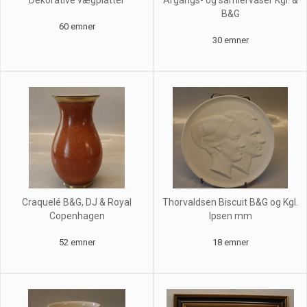
Dekorative vægplatter
Årgangs- og samlervaser Kgl. &
B&G
60 emner
30 emner
Craquelé B&G, DJ & Royal
Thorvaldsen Biscuit B&G og Kgl.
Copenhagen
Ipsen mm
52 emner
18 emner