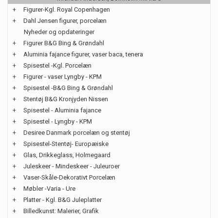
+
Figurer-Kgl. Royal Copenhagen
+
Dahl Jensen figurer, porcelæn
Nyheder og opdateringer
+
Figurer B&G Bing & Grøndahl
+
Aluminia fajance figurer, vaser baca, tenera
+
Spisestel -Kgl. Porcelæn
+
Figurer - vaser Lyngby - KPM
+
Spisestel -B&G Bing & Grøndahl
+
Stentøj B&G Kronjyden Nissen
+
Spisestel - Aluminia fajance
+
Spisestel - Lyngby - KPM
+
Desiree Danmark porcelæn og stentøj
+
Spisestel-Stentøj- Europæiske
+
Glas, Drikkeglass, Holmegaard
+
Juleskeer - Mindeskeer - Juleuroer
+
Vaser-Skåle-Dekorativt Porcelæn
+
Møbler -Varia - Ure
+
Platter - Kgl. B&G Juleplatter
+
Billedkunst: Malerier, Grafik