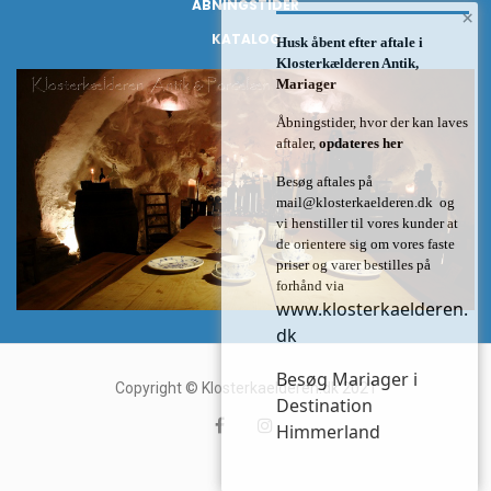
ÅBNINGSTIDER
×
KATALOG
Husk åbent efter aftale i
Klosterkælderen Antik,
Mariager
Åbningstider, hvor der kan laves
aftaler,
opdateres her
Besøg aftales på
mail@klosterkaelderen.dk
og
vi henstiller til vores kunder at
de orientere sig om vores faste
priser og varer bestilles på
forhånd via
www.klosterkaelderen.
dk
Besøg Mariager i
Copyright © Klosterkaelderen.dk 2021
Destination
Himmerland