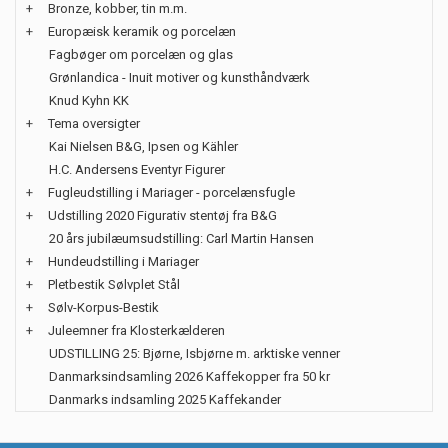
+
Bronze, kobber, tin m.m.
+
Europæisk keramik og porcelæn
Fagbøger om porcelæn og glas
Grønlandica - Inuit motiver og kunsthåndværk
Knud Kyhn KK
+
Tema oversigter
Kai Nielsen B&G, Ipsen og Kähler
H.C. Andersens Eventyr Figurer
+
Fugleudstilling i Mariager - porcelænsfugle
+
Udstilling 2020 Figurativ stentøj fra B&G
20 års jubilæumsudstilling: Carl Martin Hansen
+
Hundeudstilling i Mariager
+
Pletbestik Sølvplet Stål
+
Sølv-Korpus-Bestik
+
Juleemner fra Klosterkælderen
UDSTILLING 25: Bjørne, Isbjørne m. arktiske venner
Danmarksindsamling 2026 Kaffekopper fra 50 kr
Danmarks indsamling 2025 Kaffekander