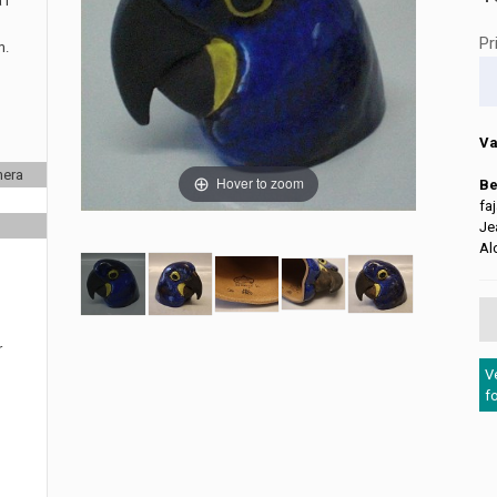
 i
Pr
m.
Va
nera
Hover to zoom
Be
fa
Je
Al
r
V
f