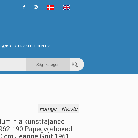
IL@KLOSTERKAELDEREN.DK
Søg i kategori
Forrige
Næste
luminia kunstfajance
962-190 Papegøjehoved
0 cm Jeanne Grut 1961