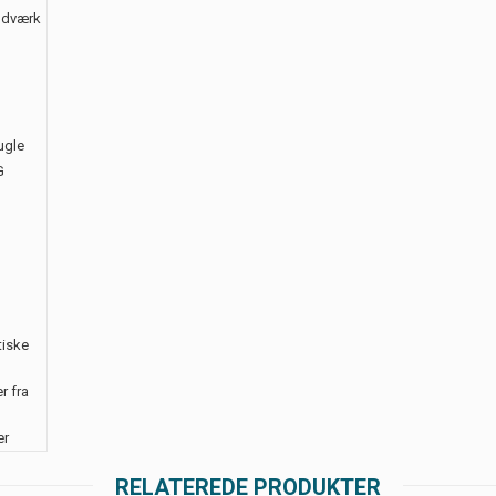
åndværk
ugle
G
tiske
r fra
er
RELATEREDE PRODUKTER