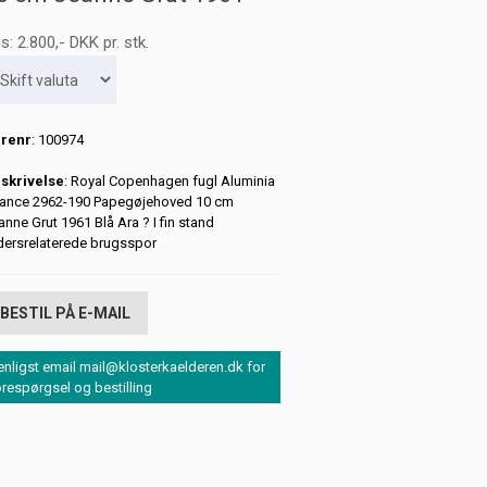
is:
2.800
,-
DKK
pr. stk.
renr
: 100974
skrivelse
: Royal Copenhagen fugl Aluminia
jance 2962-190 Papegøjehoved 10 cm
anne Grut 1961 Blå Ara ? I fin stand
dersrelaterede brugsspor
BESTIL PÅ E-MAIL
enligst email mail@klosterkaelderen.dk for
orespørgsel og bestilling