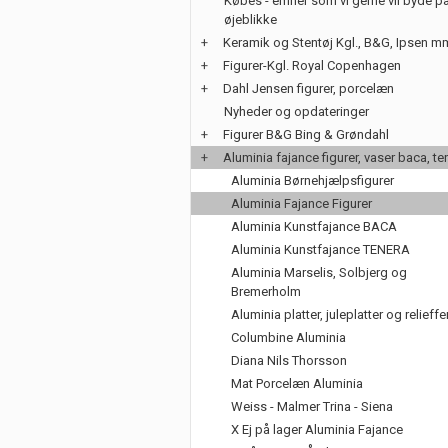
Købes - emner som vi gerne vil byde på
øjeblikke
+
Keramik og Stentøj Kgl., B&G, Ipsen m
+
Figurer-Kgl. Royal Copenhagen
+
Dahl Jensen figurer, porcelæn
Nyheder og opdateringer
+
Figurer B&G Bing & Grøndahl
+
Aluminia fajance figurer, vaser baca, te
Aluminia Børnehjælpsfigurer
Aluminia Fajance Figurer
Aluminia Kunstfajance BACA
Aluminia Kunstfajance TENERA
Aluminia Marselis, Solbjerg og
Bremerholm
Aluminia platter, juleplatter og relieffe
Columbine Aluminia
Diana Nils Thorsson
Mat Porcelæn Aluminia
Weiss - Malmer Trina - Siena
X Ej på lager Aluminia Fajance