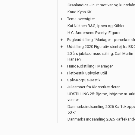
Grønlandica - Inuit motiver og kunsth
Knud Kyhn KK
+
Tema oversigter
Kai Nielsen B&G, Ipsen og Kähler
H.C. Andersens Eventyr Figurer
+
Fugleudstilling i Mariager - porcelænsf
+
Udstilling 2020 Figurativ stentøj fra B&
20 års jubilæumsudstilling: Carl Martin
Hansen
+
Hundeudstilling i Mariager
+
Pletbestik Sølvplet Stål
+
Sølv-Korpus-Bestik
+
Juleemner fra Klosterkælderen
UDSTILLING 25: Bjørne, Isbjørne m. ark
venner
Danmarksindsamling 2026 Kaffekoppe
50 kr
Danmarks indsamling 2025 Kaffekand