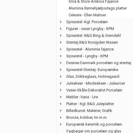
Små & Store Årskrus Fajance
Aluminia Børnehjælpsdags platter
Celeste - Ellen Malmer
+
Spisestel -Kgl. Porcelæn
+
Figurer - vaser Lyngby - KPM
+
Spisestel -B&G Bing & Grøndahl
+
Stentøj B&G Kronjyden Nissen
+
Spisestel - Aluminia fajance
+
Spisestel - Lyngby - KPM
+
Desiree Danmark porcelæn og stentøj
+
Spisestel-Stentøj- Europæiske
+
Glas, Drikkeglass, Holmegaard
+
Juleskeer - Mindeskeer - Juleuroer
+
Vaser-Skåle-Dekorativt Porcelæn
+
Møbler -Varia - Ure
+
Platter - Kgl. B&G Juleplatter
+
Billedkunst: Malerier, Grafik
+
Bronze, kobber, tin m.m.
+
Europæisk keramik og porcelæn
Fagbøger om porcelæn og glas