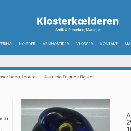
Klosterkælderen
Antik & Porcelæn, Mariager
VERING
NYHEDER
ÅBNINGSTIDER
VI KØBER
KONTAKT
MA
vaser baca, tenera
Aluminia Fajance Figurer
A
d. 31.
2
1