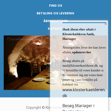
FIND OS
BETALING OG LEVERING
ÅBNINGSTIDER
×
KATALOG
Husk åbent efter aftale i
Klosterkælderen Antik,
Mariager
Åbningstider, hvor der kan laves
aftaler,
opdateres her
Besøg aftales på
mail@klosterkaelderen.dk
og
vi henstiller til vores kunder at
de orientere sig om vores faste
priser og varer bestilles på
forhånd via
www.klosterkaelderen.
dk
Besøg Mariager i
Copyright © Klosterkaelderen.dk 2021