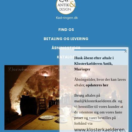
Kad-ringen.dk
FIND OS
BETALING OG LEVERING
ÅBNINGSTIDER
×
KATALOG
Husk åbent efter aftale i
Klosterkælderen Antik,
Mariager
Åbningstider, hvor der kan laves
aftaler,
opdateres her
Besøg aftales på
mail@klosterkaelderen.dk
og
vi henstiller til vores kunder at
de orientere sig om vores faste
priser og varer bestilles på
forhånd via
www.klosterkaelderen.