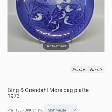
Tap to expand
Forrige
Næste
Bing & Grøndahl Mors dag platte
1973
Pris:
100
,-
DKK
pr. stk.