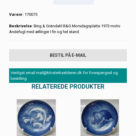
Varenr
: 170075
Beskrivelse
: Bing & Grøndahl B&G Morsdagsplatte 1973 motiv
Andefugl med ællinger I fin og hel stand.
BESTIL PÅ E-MAIL
Venligst email mail@klosterkaelderen.dk for forespørgsel og
bestilling
RELATEREDE PRODUKTER