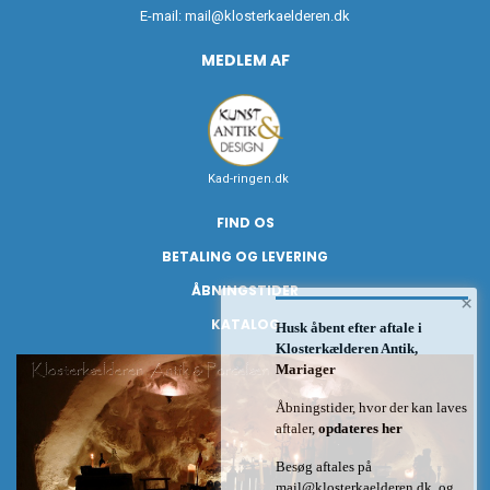
E-mail:
mail@klosterkaelderen.dk
MEDLEM AF
Kad-ringen.dk
FIND OS
BETALING OG LEVERING
ÅBNINGSTIDER
×
KATALOG
Husk åbent efter aftale i
Klosterkælderen Antik,
Mariager
Åbningstider, hvor der kan laves
aftaler,
opdateres her
Besøg aftales på
mail@klosterkaelderen.dk
og