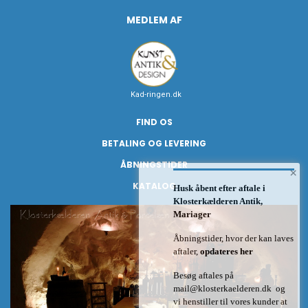
MEDLEM AF
Kad-ringen.dk
FIND OS
BETALING OG LEVERING
ÅBNINGSTIDER
×
KATALOG
Husk åbent efter aftale i
Klosterkælderen Antik,
Mariager
Åbningstider, hvor der kan laves
aftaler,
opdateres her
Besøg aftales på
mail@klosterkaelderen.dk
og
vi henstiller til vores kunder at