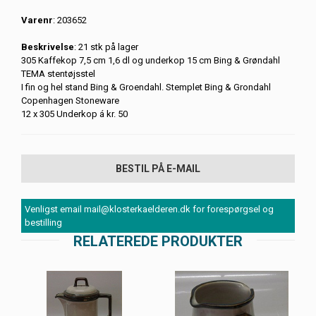
Varenr
: 203652
Beskrivelse
: 21 stk på lager
305 Kaffekop 7,5 cm 1,6 dl og underkop 15 cm Bing & Grøndahl
TEMA stentøjsstel
I fin og hel stand Bing & Groendahl. Stemplet Bing & Grondahl
Copenhagen Stoneware
12 x 305 Underkop á kr. 50
BESTIL PÅ E-MAIL
Venligst email mail@klosterkaelderen.dk for forespørgsel og
bestilling
RELATEREDE PRODUKTER