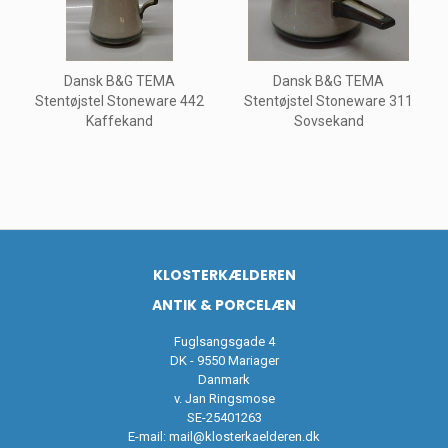
Dansk B&G TEMA
Dansk B&G TEMA
Stentøjstel Stoneware 442
Stentøjstel Stoneware 311
Kaffekand
Sovsekand
KLOSTERKÆLDEREN
ANTIK & PORCELÆN
Fuglsangsgade 4
DK - 9550 Mariager
Danmark
v. Jan Ringsmose
SE-25401263
E-mail:
mail@klosterkaelderen.dk