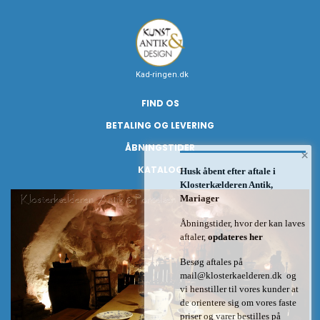
Kad-ringen.dk
FIND OS
BETALING OG LEVERING
ÅBNINGSTIDER
×
KATALOG
Husk åbent efter aftale i
Klosterkælderen Antik,
Mariager
Åbningstider, hvor der kan laves
aftaler,
opdateres her
Besøg aftales på
mail@klosterkaelderen.dk
og
vi henstiller til vores kunder at
de orientere sig om vores faste
priser og varer bestilles på