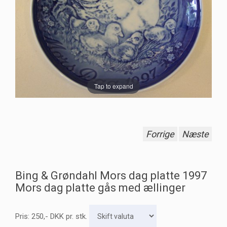
Tap to expand
Forrige
Næste
Bing & Grøndahl Mors dag platte 1997
Mors dag platte gås med ællinger
Pris:
250
,-
DKK
pr. stk.