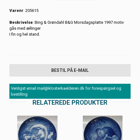
Varenr
: 205615
Beskrivelse
: Bing & Grøndahl B&G Morsdagsplatte 1997 motiv
gås med ællinger
I fin og hel stand.
BESTIL PÅ E-MAIL
Venligst email mail@klosterkaelderen.dk for forespørgsel og
bestilling
RELATEREDE PRODUKTER