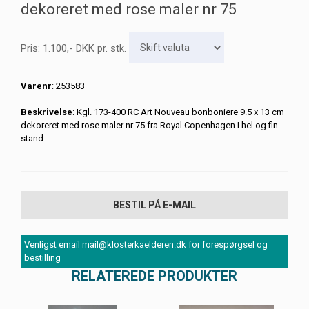
dekoreret med rose maler nr 75
Pris:
1.100
,-
DKK
pr. stk.
Varenr
: 253583
Beskrivelse
: Kgl. 173-400 RC Art Nouveau bonboniere 9.5 x 13 cm
dekoreret med rose maler nr 75 fra Royal Copenhagen I hel og fin
stand
BESTIL PÅ E-MAIL
Venligst email mail@klosterkaelderen.dk for forespørgsel og
bestilling
RELATEREDE PRODUKTER