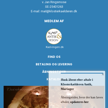
v. Jan Ringsmose
SE-25401263
E-mail:
mail@klosterkaelderen.dk
MEDLEM AF
Kad-ringen.dk
FIND OS
BETALING OG LEVERING
ÅBNINGSTIDER
×
KATALOG
Husk åbent efter aftale i
Klosterkælderen Antik,
Mariager
Åbningstider, hvor der kan laves
aftaler,
opdateres her