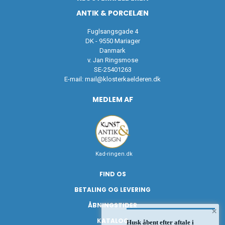
ANTIK & PORCELÆN
Fuglsangsgade 4
DK - 9550 Mariager
Danmark
v. Jan Ringsmose
SE-25401263
E-mail:
mail@klosterkaelderen.dk
MEDLEM AF
Kad-ringen.dk
FIND OS
BETALING OG LEVERING
ÅBNINGSTIDER
×
KATALOG
Husk åbent efter aftale i