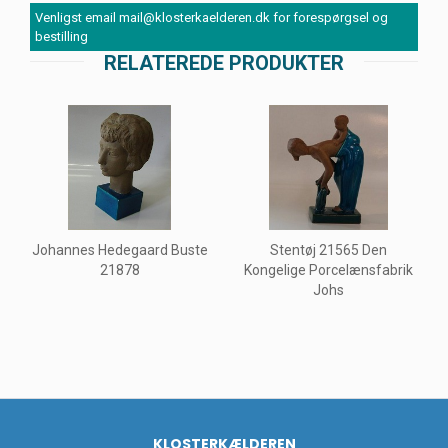
Venligst email mail@klosterkaelderen.dk for forespørgsel og
bestilling
RELATEREDE PRODUKTER
Johannes Hedegaard Buste
Stentøj 21565 Den
21878
Kongelige Porcelænsfabrik
Johs
KLOSTERKÆLDEREN