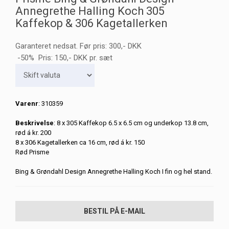
Annegrethe Halling Koch 305
Kaffekop & 306 Kagetallerken
Garanteret nedsat. Før pris: 300,- DKK
-50% Pris:
150
,-
DKK
pr. sæt
Varenr
: 310359
Beskrivelse
: 8 x 305 Kaffekop 6.5 x 6.5 cm og underkop 13.8 cm,
rød á kr. 200
8 x 306 Kagetallerken ca 16 cm, rød á kr. 150
Rød Prisme
Bing & Grøndahl Design Annegrethe Halling Koch I fin og hel stand.
BESTIL PÅ E-MAIL