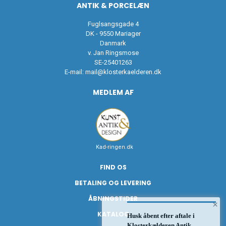
ANTIK & PORCELÆN
Fuglsangsgade 4
DK - 9550 Mariager
Danmark
v. Jan Ringsmose
SE-25401263
E-mail:
mail@klosterkaelderen.dk
MEDLEM AF
Kad-ringen.dk
FIND OS
BETALING OG LEVERING
ÅBNINGSTIDER
×
KATALOG
Husk åbent efter aftale i
Klosterkælderen Antik,