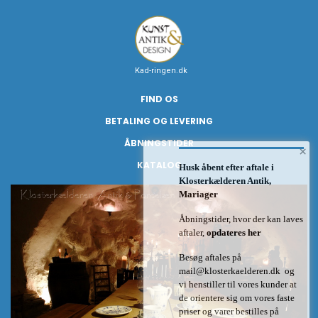
Kad-ringen.dk
FIND OS
BETALING OG LEVERING
ÅBNINGSTIDER
×
KATALOG
Husk åbent efter aftale i
Klosterkælderen Antik,
Mariager
Åbningstider, hvor der kan laves
aftaler,
opdateres her
Besøg aftales på
mail@klosterkaelderen.dk
og
vi henstiller til vores kunder at
de orientere sig om vores faste
priser og varer bestilles på