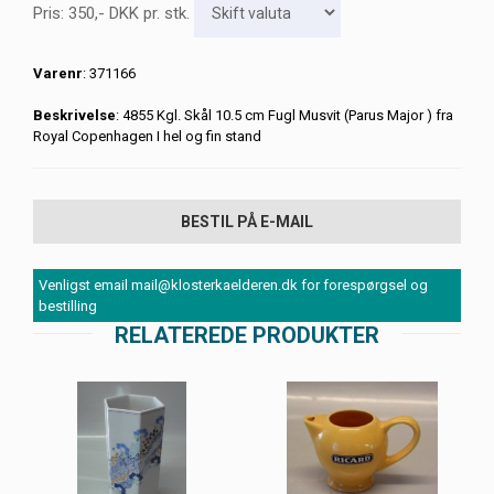
Pris:
350
,-
DKK
pr. stk.
Varenr
: 371166
Beskrivelse
: 4855 Kgl. Skål 10.5 cm Fugl Musvit (Parus Major ) fra
Royal Copenhagen I hel og fin stand
BESTIL PÅ E-MAIL
Venligst email mail@klosterkaelderen.dk for forespørgsel og
bestilling
RELATEREDE PRODUKTER