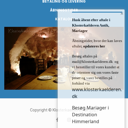
BETALING OG LEVERING
ÅBNINGSTIDER
×
KATALOG
Husk åbent efter aftale i
Klosterkælderen Antik,
Mariager
Åbningstider, hvor der kan laves
aftaler,
opdateres her
Besøg aftales på
mail@klosterkaelderen.dk
og
vi henstiller til vores kunder at
de orientere sig om vores faste
priser og varer bestilles på
forhånd via
www.klosterkaelderen.
dk
Besøg Mariager i
Copyright © Klosterkaelderen.dk 2021
Destination
Himmerland