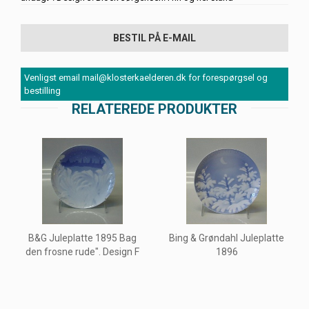
BESTIL PÅ E-MAIL
Venligst email mail@klosterkaelderen.dk for forespørgsel og
bestilling
RELATEREDE PRODUKTER
B&G Juleplatte 1895 Bag
Bing & Grøndahl Juleplatte
den frosne rude". Design F
1896