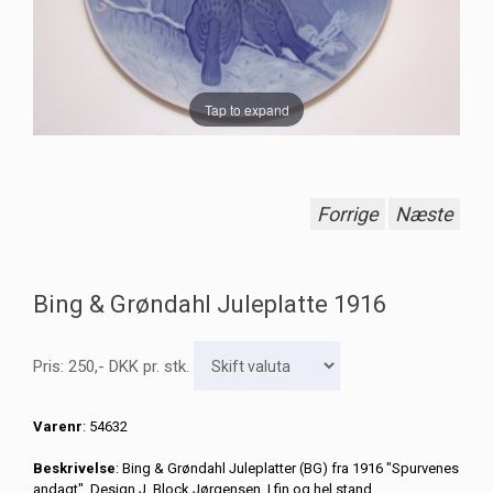
Tap to expand
Forrige
Næste
Bing & Grøndahl Juleplatte 1916
Pris:
250
,-
DKK
pr. stk.
Varenr
: 54632
Beskrivelse
: Bing & Grøndahl Juleplatter (BG) fra 1916 "Spurvenes
andagt". Design J. Block Jørgensen. I fin og hel stand