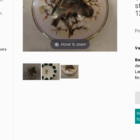
 i
s
1
m.
Pr
Hover to zoom
Va
nera
Be
de
Le
fin
V
f