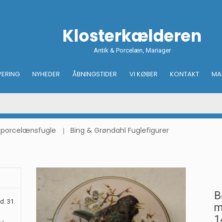
Klosterkælderen
Antik & Porcelæn, Mariager
VERING
NYHEDER
ÅBNINGSTIDER
VI KØBER
KONTAKT
MA
 - porcelænsfugle
Bing & Grøndahl Fuglefigurer
B
d. 31.
m
1