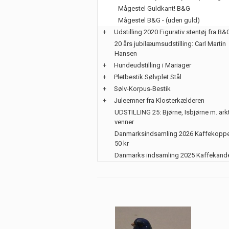
Mågestel Guldkant! B&G
Mågestel B&G - (uden guld)
+
Udstilling 2020 Figurativ stentøj fra B&
20 års jubilæumsudstilling: Carl Martin
Hansen
+
Hundeudstilling i Mariager
+
Pletbestik Sølvplet Stål
+
Sølv-Korpus-Bestik
+
Juleemner fra Klosterkælderen
UDSTILLING 25: Bjørne, Isbjørne m. ark
venner
Danmarksindsamling 2026 Kaffekoppe
50 kr
Danmarks indsamling 2025 Kaffekand