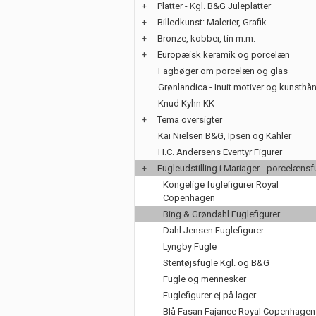
+
Platter - Kgl. B&G Juleplatter
+
Billedkunst: Malerier, Grafik
+
Bronze, kobber, tin m.m.
+
Europæisk keramik og porcelæn
Fagbøger om porcelæn og glas
Grønlandica - Inuit motiver og kunsth
Knud Kyhn KK
+
Tema oversigter
Kai Nielsen B&G, Ipsen og Kähler
H.C. Andersens Eventyr Figurer
+
Fugleudstilling i Mariager - porcelænsf
Kongelige fuglefigurer Royal
Copenhagen
Bing & Grøndahl Fuglefigurer
Dahl Jensen Fuglefigurer
Lyngby Fugle
Stentøjsfugle Kgl. og B&G
Fugle og mennesker
Fuglefigurer ej på lager
Blå Fasan Fajance Royal Copenhagen