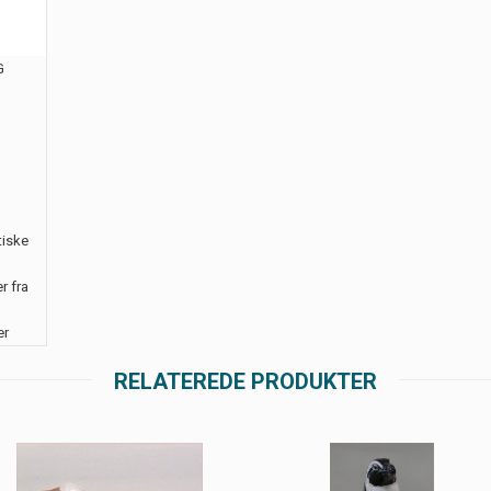
G
tiske
r fra
er
RELATEREDE PRODUKTER