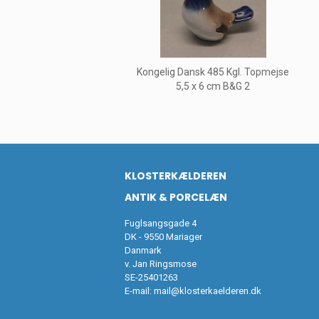
Kongelig Dansk 485 Kgl. Topmejse
5,5 x 6 cm B&G 2
KLOSTERKÆLDEREN
ANTIK & PORCELÆN
Fuglsangsgade 4
DK - 9550 Mariager
Danmark
v. Jan Ringsmose
SE-25401263
E-mail:
mail@klosterkaelderen.dk