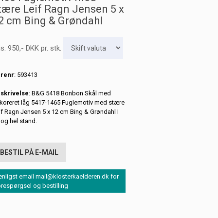
tære Leif Ragn Jensen 5 x
2 cm Bing & Grøndahl
is:
950
,-
DKK
pr. stk.
renr
: 593413
skrivelse
: B&G 5418 Bonbon Skål med
koreret låg 5417-1465 Fuglemotiv med stære
if Ragn Jensen 5 x 12 cm Bing & Grøndahl I
 og hel stand.
BESTIL PÅ E-MAIL
enligst email mail@klosterkaelderen.dk for
orespørgsel og bestilling