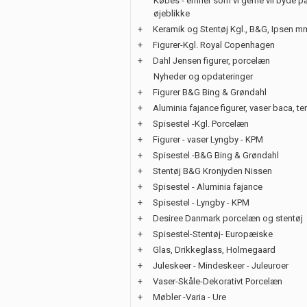
Købes - emner som vi gerne vil byde på
øjeblikke
+
Keramik og Stentøj Kgl., B&G, Ipsen m
+
Figurer-Kgl. Royal Copenhagen
+
Dahl Jensen figurer, porcelæn
Nyheder og opdateringer
+
Figurer B&G Bing & Grøndahl
+
Aluminia fajance figurer, vaser baca, te
+
Spisestel -Kgl. Porcelæn
+
Figurer - vaser Lyngby - KPM
+
Spisestel -B&G Bing & Grøndahl
+
Stentøj B&G Kronjyden Nissen
+
Spisestel - Aluminia fajance
+
Spisestel - Lyngby - KPM
+
Desiree Danmark porcelæn og stentøj
+
Spisestel-Stentøj- Europæiske
+
Glas, Drikkeglass, Holmegaard
+
Juleskeer - Mindeskeer - Juleuroer
+
Vaser-Skåle-Dekorativt Porcelæn
+
Møbler -Varia - Ure