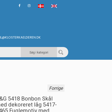
IL@KLOSTERKAELDEREN.DK
Søg i kategori
Forrige
&G 5418 Bonbon Skål
ed dekoreret låg 5417-
465 Fuglemotiv med